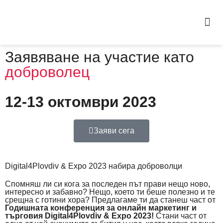
Заявяване на участие като
доброволец
12-13 октомври 2023
Заяви сега
Digital4Plovdiv & Expo 2023 набира доброволци
Спомняш ли си кога за последен път прави нещо ново,
интересно и забавно? Нещо, което ти беше полезно и те
срещна с готини хора? Предлагаме ти да станеш част от
Годишната конференция за онлайн маркетинг и
търговия Digital4Plovdiv & Expo 2023!
Стани част от