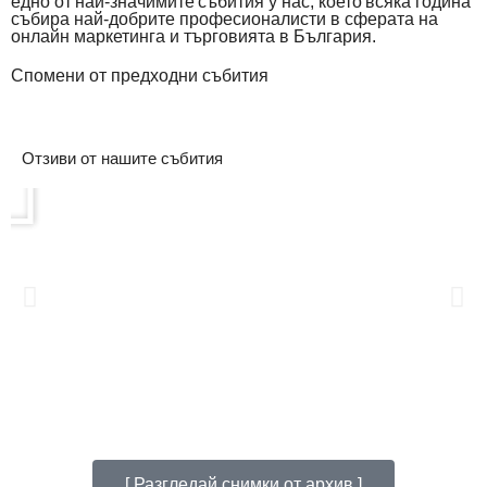
едно от най-значимите събития у нас, което всяка година
събира най-добрите професионалисти в сферата на
онлайн маркетинга и търговията в България.
Спомени от предходни събития
Отзиви от нашите събития
[ Разгледай снимки от архив ]