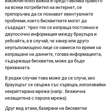
изключително важна и представлява правото
на всеки потребител на интернет, се
препоръчва да се познават евентуалните
проблеми, които бисквитките могат да
създадат. Чрез тях се изпраща постоянно и
двупосочно информация между браузъра и
уебсайта, а в случай, че хакер или друго
неупълномощено лице се намеси по време на
изпращане на данните, тогава информацията,
съдържаща бисквитки, може да бъде
прихваната.
В редки случаи това може да се случи, ако
браузърът се свърже със сървъра, използвайки
некриптирана мрежа (напр.: безжична
незащитена с парола мрежа).
Друг вид атаки, базирани на бисквитки