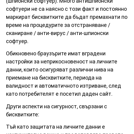
(шпионски софтуер). Много антишпионски
софтуери не са наясно с този факт и постоянно
маркират бисквитките да бъдат премахнати по
време на процедурите за отстраняване /
сканиране / анти-вирус / анти-шпионски
софтуер.
Обикновено браузърите имат вградени
настройки за неприкосновеност на личните
данни, които осигуряват различни нива на
приемане на бисквитките, периода на
валидност и автоматичното изтриване, след
като потребителят е посетил даден сайт.
Други аспекти на сигурност, свързани с
бисквитките:
Тъй като защитата на личните данни е