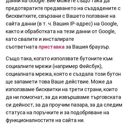
данни на Google. Вие можете също така да
предотвратите предаването на създадените с
бисквитките, свързани с Вашето ползване на
сайта данни (в т. ч. Вашия IP-адрес) на Google,
както и обработката на тези данни от Google,
като свалите и инсталирате
съответната
приставка
за Вашия браузър.
Също така, когато използвате бутоните към
социалните мрежи (например Фейсбук),
социалната мрежа, която е създала този бутон
ще запамети това Ваше действие. Може да
използваме бисквитки на трети страни, които
да ни помогнат, за да извършваме търговската
си дейност, за да проучим пазара, за да следим
статуса на поръчките и за подобряване на
функционалностите на сайта ни.