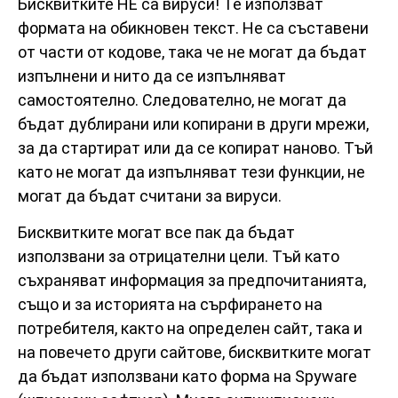
Бисквитките НЕ са вируси! Те използват
формата на обикновен текст. Не са съставени
от части от кодове, така че не могат да бъдат
изпълнени и нито да се изпълняват
самостоятелно. Следователно, не могат да
бъдат дублирани или копирани в други мрежи,
за да стартират или да се копират наново. Тъй
като не могат да изпълняват тези функции, не
могат да бъдат считани за вируси.
Бисквитките могат все пак да бъдат
използвани за отрицателни цели. Тъй като
съхраняват информация за предпочитанията,
също и за историята на сърфирането на
потребителя, както на определен сайт, така и
на повечето други сайтове, бисквитките могат
да бъдат използвани като форма на Spyware