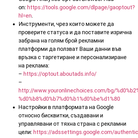
on:
https://tools.google.com/dlpage/gaoptout?
hl=en
.
Инструменти, чрез които можете да
проверите статуса и да поставите изрична
забрана на голям брой рекламни
платформи да ползват Ваши данни във
връзка с таргетиране и персонализиране
на рекламa:
–
https://optout.aboutads.info/
–
http://www.youronlinechoices.com/bg/%d0
%d0%b8%d0%b7%d0%b1%d0%be%d1%80
Настройки в платформата на Google
относно бисквитки, създавани и
управлявани от тяхна страна с рекламни
цели:
https://adssettings.google.com/authenti